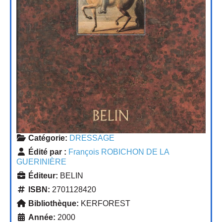
Catégorie:
DRESSAGE
Édité par :
François ROBICHON DE LA
GUERINIÈRE
Éditeur:
BELIN
ISBN:
2701128420
Bibliothèque:
KERFOREST
Année:
2000