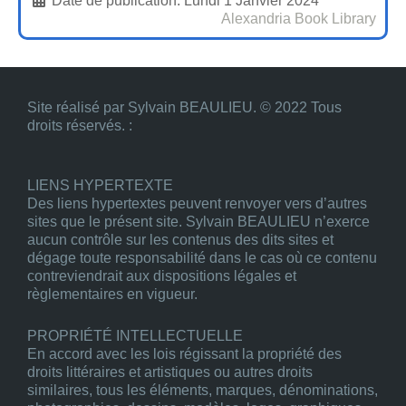
Date de publication:
Lundi 1 Janvier 2024
Alexandria Book Library
Site réalisé par Sylvain BEAULIEU. © 2022 Tous
droits réservés. :
LIENS HYPERTEXTE
Des liens hypertextes peuvent renvoyer vers d’autres
sites que le présent site. Sylvain BEAULIEU n’exerce
aucun contrôle sur les contenus des dits sites et
dégage toute responsabilité dans le cas où ce contenu
contreviendrait aux dispositions légales et
règlementaires en vigueur.
PROPRIÉTÉ INTELLECTUELLE
En accord avec les lois régissant la propriété des
droits littéraires et artistiques ou autres droits
similaires, tous les éléments, marques, dénominations,