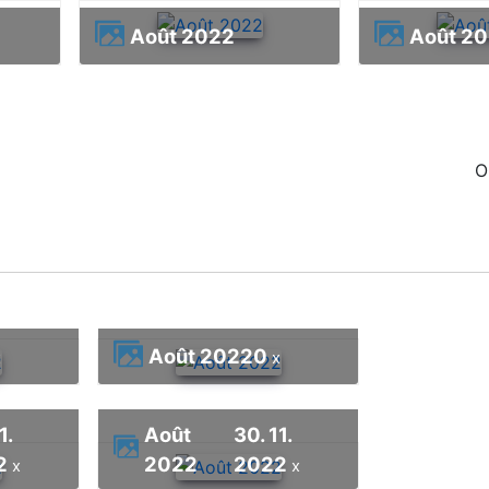
Août 2022
Août 2
O
Août 2022
0
x
x
1.
Août
30. 11.
2
2022
2022
x
x