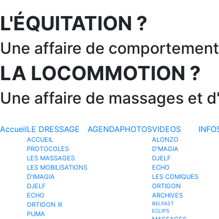
L'ÉQUITATION ?
Une affaire de comportement
LA LOCOMMOTION ?
Une affaire de massages et d'
Accueil
LE DRESSAGE
AGENDA
PHOTOS
VIDEOS
INFO
ACCUEIL
ALONZO
PROTOCOLES
D'MAGIA
LES MASSAGES
DJELF
LES MOBILISATIONS
ECHO
D'IMAGIA
LES COMIQUES
DJELF
ORTIGON
ECHO
ARCHIVES
BELFAST
ORTIGON III
ECLIPS
PUMA