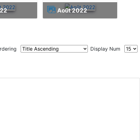
022
Août 2022
rdering
Display Num