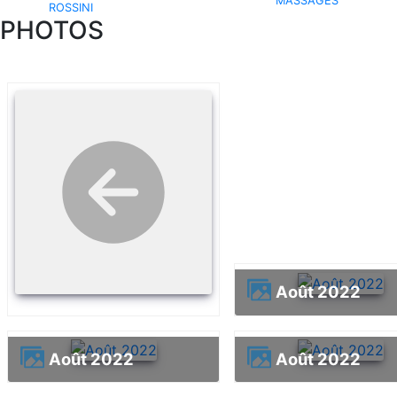
MASSAGES
ROSSINI
PHOTOS
Août 2022
Août 2022
Août 2022