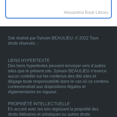
Alexandria Book Library
Site réalisé par Sylvain BEAULIEU. © 2022 Tous
droits réservés. :
LIENS HYPERTEXTE
Des liens hypertextes peuvent renvoyer vers d’autres
sites que le présent site. Sylvain BEAULIEU n’exerce
aucun contrôle sur les contenus des dits sites et
dégage toute responsabilité dans le cas où ce contenu
contreviendrait aux dispositions légales et
règlementaires en vigueur.
PROPRIÉTÉ INTELLECTUELLE
En accord avec les lois régissant la propriété des
droits littéraires et artistiques ou autres droits